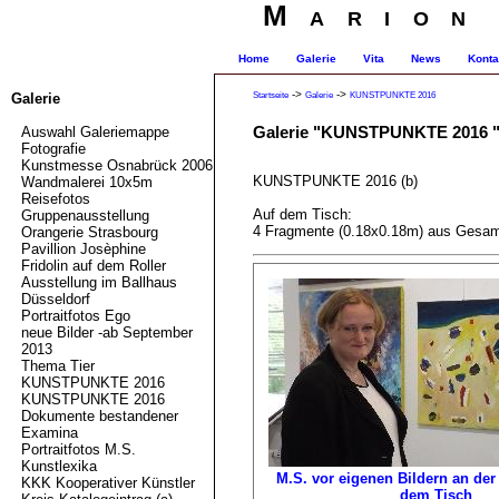
Marion
Home
Galerie
Vita
News
Konta
->
->
Startseite
Galerie
KUNSTPUNKTE 2016
Galerie
Galerie "KUNSTPUNKTE 2016 
Auswahl Galeriemappe
Fotografie
Kunstmesse Osnabrück 2006
KUNSTPUNKTE 2016 (b)
Wandmalerei 10x5m
Reisefotos
Auf dem Tisch:
Gruppenausstellung
4 Fragmente (0.18x0.18m) aus Gesam
Orangerie Strasbourg
Pavillion Josèphine
Fridolin auf dem Roller
Ausstellung im Ballhaus
Düsseldorf
Portraitfotos Ego
neue Bilder -ab September
2013
Thema Tier
KUNSTPUNKTE 2016
KUNSTPUNKTE 2016
Dokumente bestandener
Examina
Portraitfotos M.S.
Kunstlexika
M.S. vor eigenen Bildern an de
KKK Kooperativer Künstler
dem Tisch