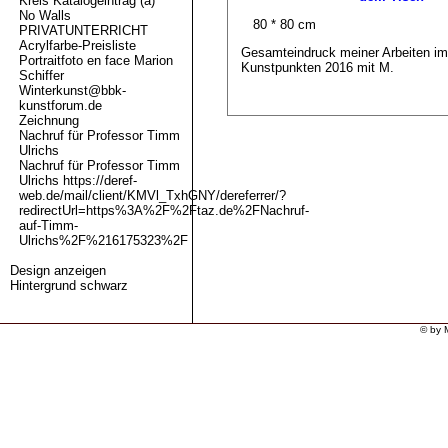
Kreis Katalogeintrag (a)
No Walls
80 * 80 cm
PRIVATUNTERRICHT
Acrylfarbe-Preisliste
Gesamteindruck meiner Arbeiten i
Portraitfoto en face Marion
Kunstpunkten 2016 mit M.
Schiffer
Winterkunst@bbk-
kunstforum.de
Zeichnung
Nachruf für Professor Timm
Ulrichs
Nachruf für Professor Timm
Ulrichs https://deref-
web.de/mail/client/KMVl_TxhGNY/dereferrer/?
redirectUrl=https%3A%2F%2Ftaz.de%2FNachruf-
auf-Timm-
Ulrichs%2F%216175323%2F
Design anzeigen
Hintergrund schwarz
© by 