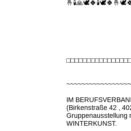
🤞🕯🙏🕊🍀🕯🕊🍀🤞🕊
□□□□□□□□□□□□□□□
~~~~~~~~~~~~~~~~
IM BERUFSVERBAN
(Birkenstraße 42 , 40
Gruppenausstellung 
WINTERKUNST.