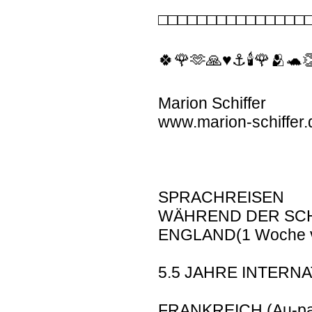
□□□□□□□□□□□□□□□
🍀🌹🫶🙏♥️⚓️🕯🌹🫂🐢
Marion Schiffer
www.marion-schiffer.
SPRACHREISEN
WÄHREND DER SCH
ENGLAND(1 Woche vo
5.5 JAHRE INTERNA
FRANKREICH (Au-pai