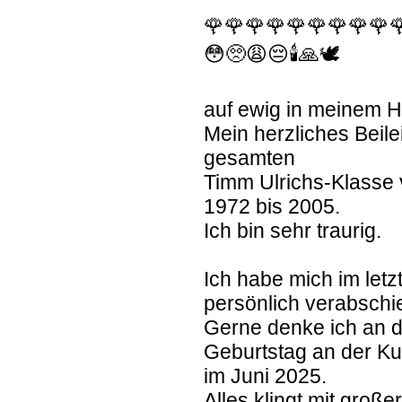
🌹🌹🌹🌹🌹🌹🌹🌹🌹
😳🥺😩😔🕯🙏🕊
auf ewig in meinem H
Mein herzliches Beile
gesamten
Timm Ulrichs-Klasse
1972 bis 2005.
Ich bin sehr traurig.
Ich habe mich im let
persönlich verabschi
Gerne denke ich an 
Geburtstag an der K
im Juni 2025.
Alles klingt mit groß