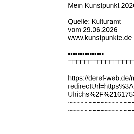
Mein Kunstpunkt 2026
Quelle: Kulturamt
vom 29.06.2026
www.kunstpunkte.de
▪︎▪︎▪︎▪︎▪︎▪︎▪︎▪︎▪︎▪︎▪︎▪︎▪︎▪︎▪︎
□□□□□□□□□□□□□□□
https://deref-web.de
redirectUrl=https%
Ulrichs%2F%21617
~~~~~~~~~~~~~~~~
~~~~~~~~~~~~~~~~