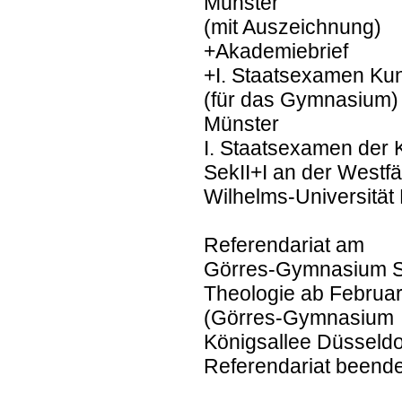
Münster
(mit Auszeichnung)
+Akademiebrief
+I. Staatsexamen Kuns
(für das Gymnasium)
Münster
I. Staatsexamen der K
SekII+I an der Westfä
Wilhelms-Universität
Referendariat am
Görres-Gymnasium Sek
Theologie ab Februa
(Görres-Gymnasium
Königsallee Düsseldo
Referendariat beende