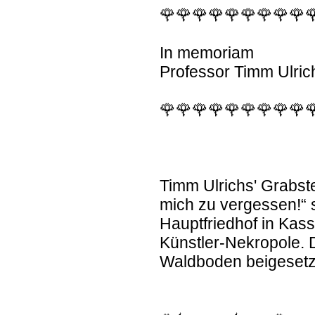
🌹🌹🌹🌹🌹🌹🌹🌹🌹
In memoriam
Professor Timm Ulric
🌹🌹🌹🌹🌹🌹🌹🌹🌹
Timm Ulrichs' Grabste
mich zu vergessen!“ s
Hauptfriedhof in Kass
Künstler-Nekropole. 
Waldboden beigesetz