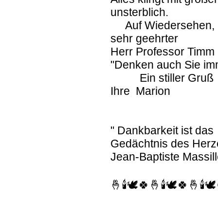
unsterblich.
Auf Wiedersehen
sehr geehrter
Herr Professor Timm 
"Denken auch Sie im
Ein stiller Gruß
Ihre Marion
" Dankbarkeit ist das
Gedächtnis des Herz
Jean-Baptiste Massil
🤞🕯🕊🍀🤞🕯🕊🍀🤞🕯🕊