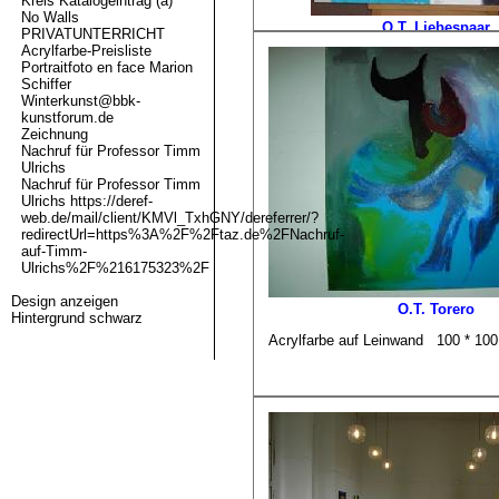
Kreis Katalogeintrag (a)
No Walls
O.T. Liebespaar
PRIVATUNTERRICHT
Acrylfarbe-Preisliste
Acrylfarbe auf Leinwand 120 * 10
Portraitfoto en face Marion
Schiffer
Winterkunst@bbk-
kunstforum.de
Zeichnung
Nachruf für Professor Timm
Ulrichs
Nachruf für Professor Timm
Ulrichs https://deref-
web.de/mail/client/KMVl_TxhGNY/dereferrer/?
redirectUrl=https%3A%2F%2Ftaz.de%2FNachruf-
auf-Timm-
Ulrichs%2F%216175323%2F
Design anzeigen
O.T. Torero
Hintergrund schwarz
Acrylfarbe auf Leinwand 100 * 10