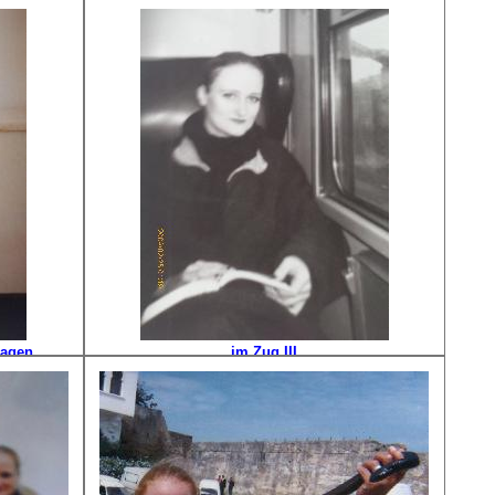
ir mit
/KÃ¶nigsallee in Geburtsstadt DÃ¼sseldorf
hagen
im Zug III