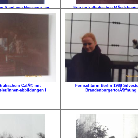
 im Sand von Hossegor am
Ego im katholischen MÃ¤dchenint
n Ozean im Baskenland
MÃ¼lhausen am Niederrhei
tralischem CafÃ© mit
Fernsehturm Berlin 1989-Silveste
ler/innen-abbildungen I
BrandenburgertorÃ¶ffnung