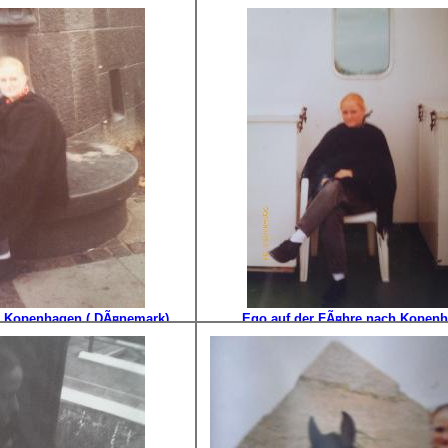
aco -Monte Carlo
Hossegor im Baskenland als Au-pa
franzÃ¶sischer Familie
in Kopenhagen ( DÃ¤nemark)
Ego auf der FÃ¤hre nach Kopen
(DÃ¤nemark)