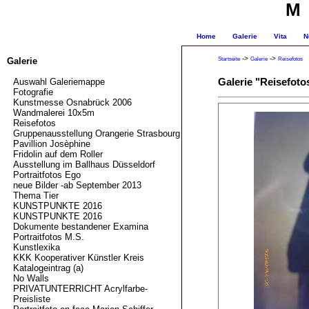
M
Home
Galerie
Vita
N
->
->
Startseite
Galerie
Reisefotos
Galerie
Galerie "Reisefoto
Auswahl Galeriemappe
Fotografie
Kunstmesse Osnabrück 2006
Wandmalerei 10x5m
Reisefotos
Gruppenausstellung Orangerie Strasbourg
Pavillion Josèphine
Fridolin auf dem Roller
Ausstellung im Ballhaus Düsseldorf
Portraitfotos Ego
neue Bilder -ab September 2013
Thema Tier
KUNSTPUNKTE 2016
KUNSTPUNKTE 2016
Dokumente bestandener Examina
Portraitfotos M.S.
Kunstlexika
KKK Kooperativer Künstler Kreis
Katalogeintrag (a)
No Walls
PRIVATUNTERRICHT Acrylfarbe-
Preisliste