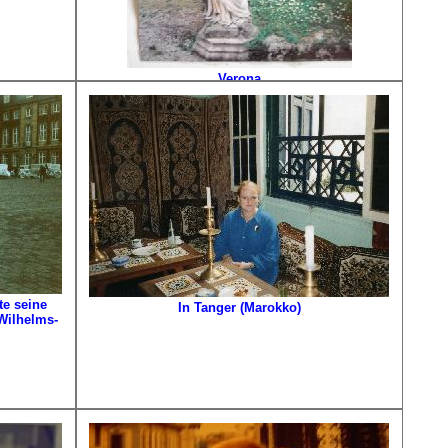
Verona
Exkursion mit Klasse Prof. Timm Ulrichs nach
Italien. Hier in Verona.
te seine
In Tanger (Marokko)
 Wilhelms-