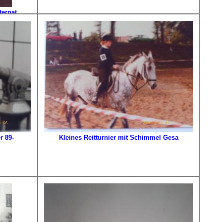
ernat
n
r 89-
Kleines Reitturnier mit Schimmel Gesa