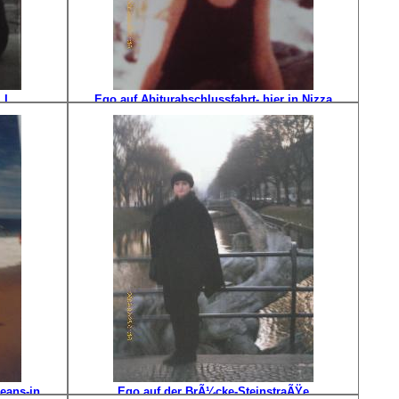
 I
Ego auf Abiturabschlussfahrt- hier in Nizza
eans-in
Ego auf der BrÃ¼cke-SteinstraÃŸe