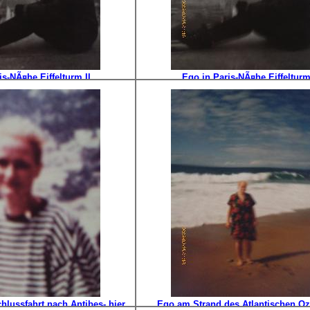
is-NÃ¤he Eiffelturm II
Ego in Paris-NÃ¤he Eiffelturm
hlussfahrt nach Antibes- hier
Ego am Strand des Atlantischen Oz