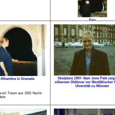
Ego
Skulptura 1997- Nam June Paik zeig
 Alhambra in Granada
silbernen Oldtimer vor Westfälischer
Uiversität zu Münster
a-ein Traum aus 1001 Nacht-
dere