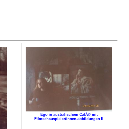
r
Ego in australischem CafÃ© mit
Filmschauspieler/innen-abbildungen II