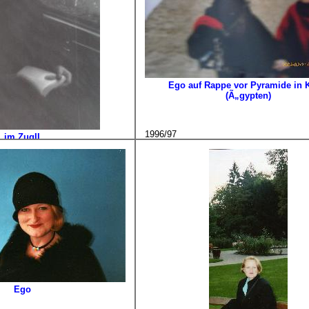
Ego auf Rappe vor Pyramide in 
(Ã„gypten)
1996/97
im ZugII
Ego