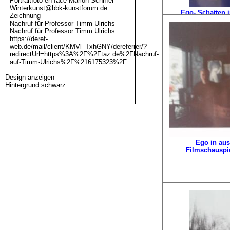
Portraitfoto en face Marion Schiffer
Winterkunst@bbk-kunstforum.de
Ego- Schatten
Zeichnung
Atlantische
Nachruf für Professor Timm Ulrichs
Nachruf für Professor Timm Ulrichs
https://deref-
web.de/mail/client/KMVl_TxhGNY/dereferrer/?
redirectUrl=https%3A%2F%2Ftaz.de%2FNachruf-
auf-Timm-Ulrichs%2F%216175323%2F
Design anzeigen
Hintergrund schwarz
Ego in aus
Filmschauspie