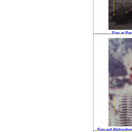
Ego in Par
Ego auf Abiturabsc