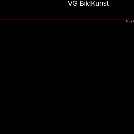
VG BildKunst
© by 