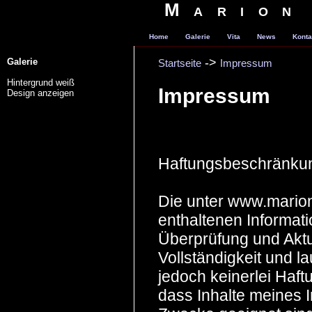
Marion
Home
Galerie
Vita
News
Konta
->
Galerie
Startseite
Impressum
Hintergrund weiß
Impressum
Design anzeigen
Haftungsbeschränku
Die unter www.marion
enthaltenen Informati
Überprüfung und Aktua
Vollständigkeit und l
jedoch keinerlei Haft
dass Inhalte meines 