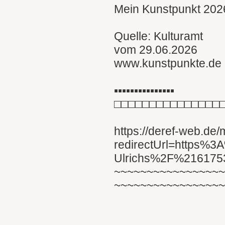
Mein Kunstpunkt 2026
Quelle: Kulturamt
vom 29.06.2026
www.kunstpunkte.de
▪︎▪︎▪︎▪︎▪︎▪︎▪︎▪︎▪︎▪︎▪︎▪︎▪︎▪︎▪︎
□□□□□□□□□□□□□□□
https://deref-web.de
redirectUrl=https%
Ulrichs%2F%21617
~~~~~~~~~~~~~~~~
~~~~~~~~~~~~~~~~