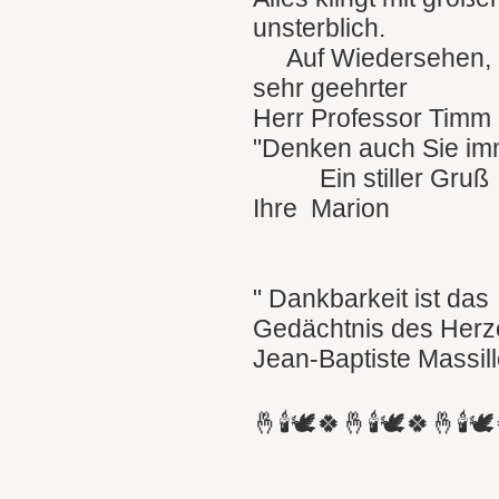
unsterblich.
Auf Wiedersehen
sehr geehrter
Herr Professor Timm 
"Denken auch Sie im
Ein stiller Gruß
Ihre Marion
" Dankbarkeit ist das
Gedächtnis des Herz
Jean-Baptiste Massil
🤞🕯🕊🍀🤞🕯🕊🍀🤞🕯🕊