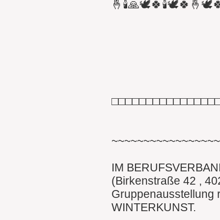
🤞🕯🙏🕊🍀🕯🕊🍀🤞🕊
□□□□□□□□□□□□□□□
~~~~~~~~~~~~~~~~
IM BERUFSVERBAN
(Birkenstraße 42 , 40
Gruppenausstellung 
WINTERKUNST.