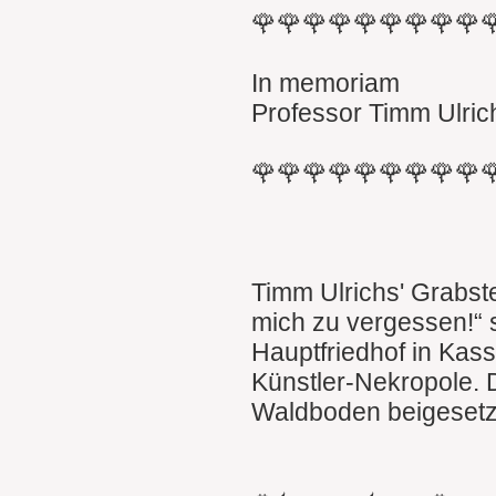
🌹🌹🌹🌹🌹🌹🌹🌹🌹
In memoriam
Professor Timm Ulric
🌹🌹🌹🌹🌹🌹🌹🌹🌹
Timm Ulrichs' Grabste
mich zu vergessen!“ s
Hauptfriedhof in Kass
Künstler-Nekropole. 
Waldboden beigesetz