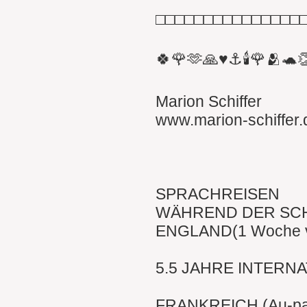
□□□□□□□□□□□□□□□
🍀🌹🫶🙏♥️⚓️🕯🌹🫂🐢
Marion Schiffer
www.marion-schiffer.
SPRACHREISEN
WÄHREND DER SCH
ENGLAND(1 Woche vo
5.5 JAHRE INTERNA
FRANKREICH (Au-pai