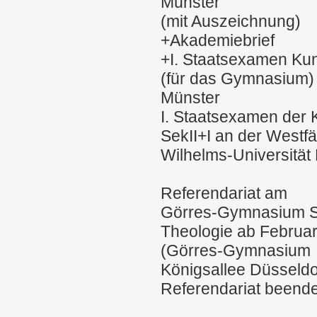
Münster
(mit Auszeichnung)
+Akademiebrief
+I. Staatsexamen Kuns
(für das Gymnasium)
Münster
I. Staatsexamen der K
SekII+I an der Westfä
Wilhelms-Universität
Referendariat am
Görres-Gymnasium Sek
Theologie ab Februa
(Görres-Gymnasium
Königsallee Düsseldo
Referendariat beende