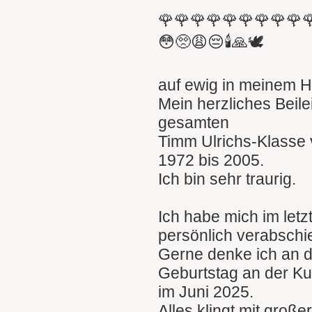
🌹🌹🌹🌹🌹🌹🌹🌹🌹
😳🥺😩😔🕯🙏🕊
auf ewig in meinem H
Mein herzliches Beile
gesamten
Timm Ulrichs-Klasse
1972 bis 2005.
Ich bin sehr traurig.
Ich habe mich im let
persönlich verabschi
Gerne denke ich an 
Geburtstag an der K
im Juni 2025.
Alles klingt mit groß