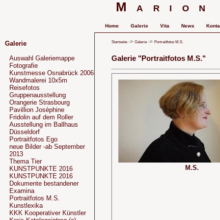
Marion
Home
Galerie
Vita
News
Konta
->
->
Startseite
Galerie
Portraitfotos M.S.
Galerie
Galerie "Portraitfotos M.S."
Auswahl Galeriemappe
Fotografie
Kunstmesse Osnabrück 2006
Wandmalerei 10x5m
Reisefotos
Gruppenausstellung
Orangerie Strasbourg
Pavillion Josèphine
Fridolin auf dem Roller
Ausstellung im Ballhaus
Düsseldorf
Portraitfotos Ego
neue Bilder -ab September
2013
Thema Tier
M.S.
KUNSTPUNKTE 2016
KUNSTPUNKTE 2016
Dokumente bestandener
Examina
Portraitfotos M.S.
Kunstlexika
KKK Kooperativer Künstler