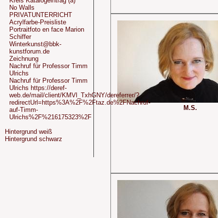
Kreis Katalogeintrag (a)
No Walls
PRIVATUNTERRICHT
Acrylfarbe-Preisliste
Portraitfoto en face Marion
Schiffer
Winterkunst@bbk-
kunstforum.de
Zeichnung
Nachruf für Professor Timm
Ulrichs
Nachruf für Professor Timm
Ulrichs https://deref-
web.de/mail/client/KMVl_TxhGNY/dereferrer/?
redirectUrl=https%3A%2F%2Ftaz.de%2FNachruf-
M.S.
auf-Timm-
Ulrichs%2F%216175323%2F
Hintergrund weiß
Hintergrund schwarz