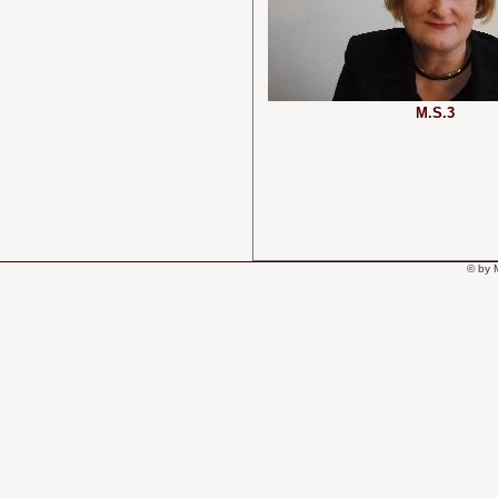
M.S.3
© by 