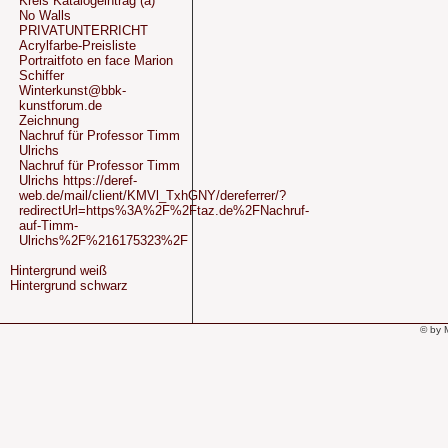
Kreis Katalogeintrag (a)
No Walls
PRIVATUNTERRICHT
Acrylfarbe-Preisliste
Portraitfoto en face Marion
Schiffer
Winterkunst@bbk-
kunstforum.de
Zeichnung
Nachruf für Professor Timm
Ulrichs
Nachruf für Professor Timm
Ulrichs https://deref-
web.de/mail/client/KMVl_TxhGNY/dereferrer/?
redirectUrl=https%3A%2F%2Ftaz.de%2FNachruf-
auf-Timm-
Ulrichs%2F%216175323%2F
Hintergrund weiß
Hintergrund schwarz
© by 