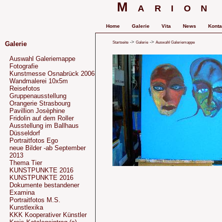
Marion
Home
Galerie
Vita
News
Konta
->
->
Startseite
Galerie
Auswahl Galeriemappe
Galerie
Auswahl Galeriemappe
Fotografie
Kunstmesse Osnabrück 2006
Wandmalerei 10x5m
Reisefotos
Gruppenausstellung
Orangerie Strasbourg
Pavillion Josèphine
Fridolin auf dem Roller
Ausstellung im Ballhaus
Düsseldorf
Portraitfotos Ego
neue Bilder -ab September
2013
Thema Tier
KUNSTPUNKTE 2016
KUNSTPUNKTE 2016
Dokumente bestandener
Examina
Portraitfotos M.S.
Kunstlexika
KKK Kooperativer Künstler