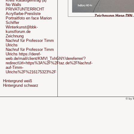
Kreis Katalogeintrag (a)
No Walls
PRIVATUNTERRICHT
Acrylfarbe-Preisliste
Zeichnung Hase DIN 
Portraitfoto en face Marion
Schiffer
Winterkunst@bbk-
kunstforum.de
Zeichnung
Nachruf für Professor Timm
Ulrichs
Nachruf für Professor Timm
Ulrichs https://deref-
web.de/mail/client/KMVl_TxhGNY/dereferrer/?
redirectUrl=https%3A%2F%2Ftaz.de%2FNachruf-
auf-Timm-
Ulrichs%2F%216175323%2F
Hintergrund weiß
Hintergrund schwarz
© by 