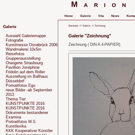
Marion
Home
Galerie
Vita
News
Konta
->
->
Startseite
Galerie
Zeichnung
Galerie
Galerie "Zeichnung"
Auswahl Galeriemappe
Fotografie
Zeichnung ( DIN A 4-PAPIER)
Kunstmesse Osnabrück 2006
Wandmalerei 10x5m
Reisefotos
Gruppenausstellung
Orangerie Strasbourg
Pavillion Josèphine
Fridolin auf dem Roller
Ausstellung im Ballhaus
Düsseldorf
Portraitfotos Ego
neue Bilder -ab September
2013
Thema Tier
KUNSTPUNKTE 2016
KUNSTPUNKTE 2016
Dokumente bestandener
Examina
Portraitfotos M.S.
Kunstlexika
KKK Kooperativer Künstler