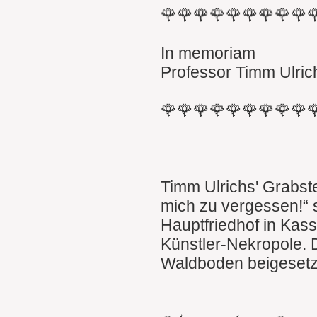
🌹🌹🌹🌹🌹🌹🌹🌹🌹
In memoriam
Professor Timm Ulric
🌹🌹🌹🌹🌹🌹🌹🌹🌹
Timm Ulrichs' Grabste
mich zu vergessen!“ s
Hauptfriedhof in Kass
Künstler-Nekropole. 
Waldboden beigesetz