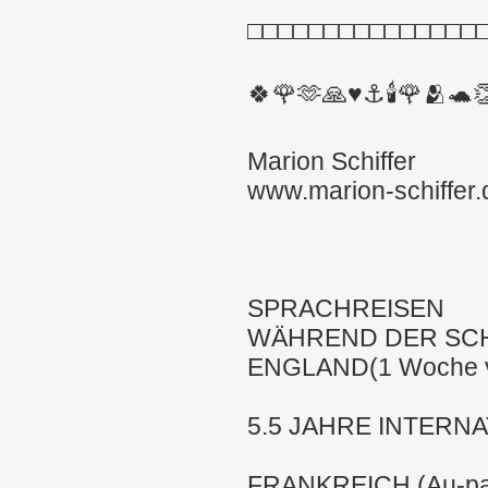
□□□□□□□□□□□□□□□
🍀🌹🫶🙏♥️⚓️🕯🌹🫂🐢
Marion Schiffer
www.marion-schiffer.
SPRACHREISEN
WÄHREND DER SCH
ENGLAND(1 Woche vo
5.5 JAHRE INTERNA
FRANKREICH (Au-pai