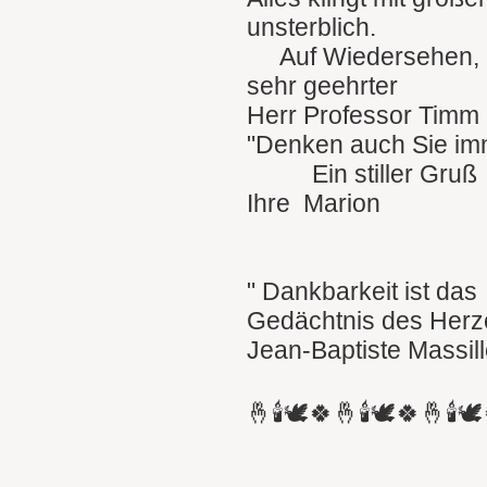
unsterblich.
Auf Wiedersehen
sehr geehrter
Herr Professor Timm 
"Denken auch Sie im
Ein stiller Gruß
Ihre Marion
" Dankbarkeit ist das
Gedächtnis des Herz
Jean-Baptiste Massil
🤞🕯🕊🍀🤞🕯🕊🍀🤞🕯🕊