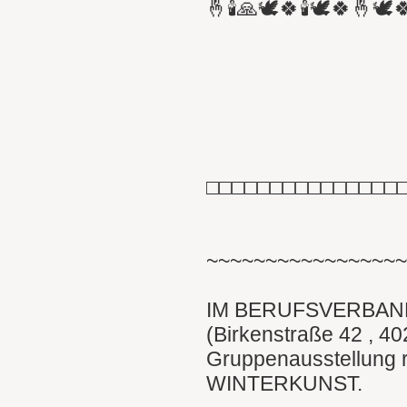
🤞🕯🙏🕊🍀🕯🕊🍀🤞🕊
□□□□□□□□□□□□□□□
~~~~~~~~~~~~~~~~
IM BERUFSVERBAN
(Birkenstraße 42 , 40
Gruppenausstellung 
WINTERKUNST.