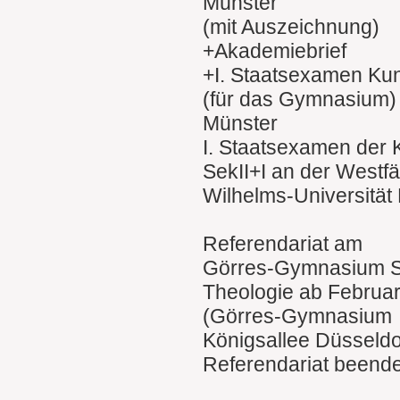
Münster
(mit Auszeichnung)
+Akademiebrief
+I. Staatsexamen Kuns
(für das Gymnasium)
Münster
I. Staatsexamen der K
SekII+I an der Westfä
Wilhelms-Universität
Referendariat am
Görres-Gymnasium Sek
Theologie ab Februa
(Görres-Gymnasium
Königsallee Düsseldo
Referendariat beende