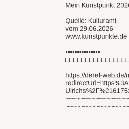
Mein Kunstpunkt 2026
Quelle: Kulturamt
vom 29.06.2026
www.kunstpunkte.de
▪︎▪︎▪︎▪︎▪︎▪︎▪︎▪︎▪︎▪︎▪︎▪︎▪︎▪︎▪︎
□□□□□□□□□□□□□□□
https://deref-web.de
redirectUrl=https%
Ulrichs%2F%21617
~~~~~~~~~~~~~~~~
~~~~~~~~~~~~~~~~