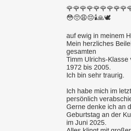
🌹🌹🌹🌹🌹🌹🌹🌹🌹
😳🥺😩😔🕯🙏🕊
auf ewig in meinem H
Mein herzliches Beile
gesamten
Timm Ulrichs-Klasse
1972 bis 2005.
Ich bin sehr traurig.
Ich habe mich im let
persönlich verabschi
Gerne denke ich an 
Geburtstag an der K
im Juni 2025.
Alles klingt mit groß